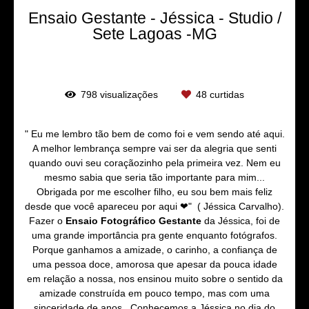
Ensaio Gestante - Jéssica - Studio /
Sete Lagoas -MG
798
visualizações
48
curtidas
" Eu me lembro tão bem de como foi e vem sendo até aqui.
A melhor lembrança sempre vai ser da alegria que senti
quando ouvi seu coraçãozinho pela primeira vez. Nem eu
mesmo sabia que seria tão importante para mim...
Obrigada por me escolher filho, eu sou bem mais feliz
desde que você apareceu por aqui ❤" ( Jéssica Carvalho).
Fazer o
Ensaio Fotográfico Gestante
da Jéssica, foi de
uma grande importância pra gente enquanto fotógrafos.
Porque ganhamos a amizade, o carinho, a confiança de
uma pessoa doce, amorosa que apesar da pouca idade
em relação a nossa, nos ensinou muito sobre o sentido da
amizade construída em pouco tempo, mas com uma
sinceridade de anos. Conhecemos a Jéssica no dia do