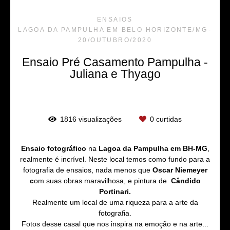
ENSAIOS
LAGOA DA PAMPULHA EM BELO HORIZONTE/MG
20/OUTUBRO/2020
Ensaio Pré Casamento Pampulha -
Juliana e Thyago
1816
visualizações
0
curtidas
Ensaio fotográfico
na
Lagoa da Pampulha em BH-MG
,
realmente é incrível. Neste local temos como fundo para a
fotografia de ensaios, nada menos que
Oscar Niemeyer
c
om suas obras maravilhosa, e pintura de
Cândido
Portinari
.
Realmente um local de uma riqueza para a arte da
fotografia.
Fotos desse casal que nos inspira na emoção e na arte...