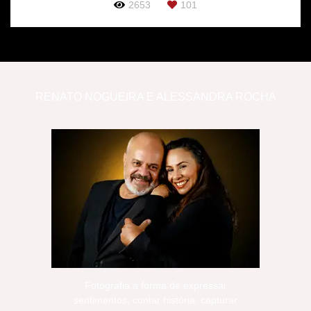
2653
101
RENATO NOGUEIRA E ALESSANDRA ROCHA
Fotografia a forma de expressar
sentimentos, contar história, capturar