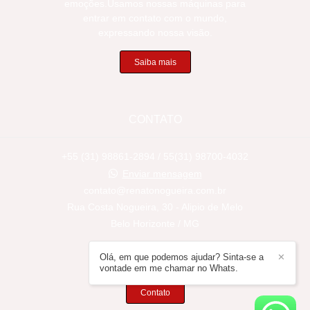
emoções.Usamos nossas máquinas para
entrar em contato com o mundo,
expressando nossa visão.
Saiba mais
CONTATO
+55 (31) 98861-2894 / 55(31) 98700-4032
Enviar mensagem
contato@renatonogueira.com.br
Rua Costa Nogueira, 30 - Alipio de Melo
Belo Horizonte / MG
Olá, em que podemos ajudar? Sinta-se a
✕
vontade em me chamar no Whats.
Contato