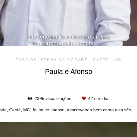
ENSAIOS
SERRA DA PIEDADE - CAETE - MG
Paula e Afonso
2395
visualizações
42
curtidas
dade, Caeté, MG, foi muito intenso, descrevendo bem como eles são,