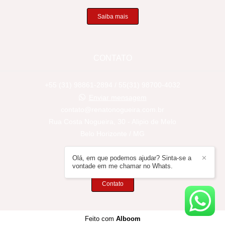
Saiba mais
CONTATO
+55 (31) 98861-2894 / 55(31) 98700-4032
Enviar mensagem
contato@renatonogueira.com.br
Rua Costa Nogueira, 30 - Alipio de Melo
Belo Horizonte / MG
Olá, em que podemos ajudar? Sinta-se a
✕
vontade em me chamar no Whats.
Contato
Feito com
Alboom