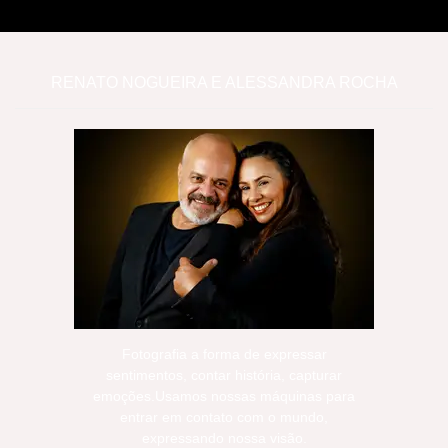
RENATO NOGUEIRA E ALESSANDRA ROCHA
Fotografia a forma de expressar
sentimentos, contar história, capturar
emoções.Usamos nossas máquinas para
entrar em contato com o mundo,
expressando nossa visão.